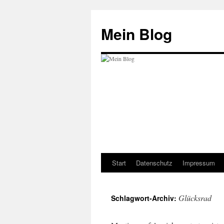
Zum
Inhalt
Mein Blog
springen
Start
Datenschutz
Impressum
Glücksrad
Schlagwort-Archiv: