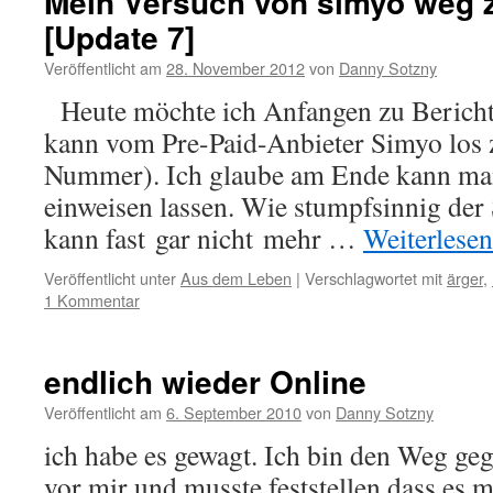
Mein Versuch von simyo we
[Update 7]
Veröffentlicht am
28. November 2012
von
Danny Sotzny
Heute möchte ich Anfangen zu Berichte
kann vom Pre-Paid-Anbieter Simyo los 
Nummer). Ich glaube am Ende kann man
einweisen lassen. Wie stumpfsinnig der 
kann fast gar nicht mehr …
Weiterlese
Veröffentlicht unter
Aus dem Leben
|
Verschlagwortet mit
ärger
,
1 Kommentar
endlich wieder Online
Veröffentlicht am
6. September 2010
von
Danny Sotzny
ich habe es gewagt. Ich bin den Weg ge
vor mir und musste feststellen dass es m