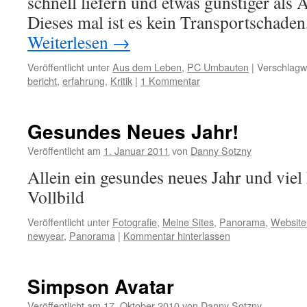
schnell liefern und etwas günstiger als
Dieses mal ist es kein Transportschade
Weiterlesen
→
Veröffentlicht unter
Aus dem Leben
,
PC Umbauten
|
Verschlagwo
bericht
,
erfahrung
,
Kritik
|
1 Kommentar
Gesundes Neues Jahr!
Veröffentlicht am
1. Januar 2011
von
Danny Sotzny
Allein ein gesundes neues Jahr und viel
Vollbild
Veröffentlicht unter
Fotografie
,
Meine Sites
,
Panorama
,
Websit
newyear
,
Panorama
|
Kommentar hinterlassen
Simpson Avatar
Veröffentlicht am
17. Oktober 2010
von
Danny Sotzny