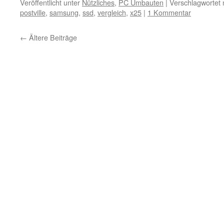
Veröffentlicht unter
Nützliches
,
PC Umbauten
|
Verschlagwortet 
postville
,
samsung
,
ssd
,
vergleich
,
x25
|
1 Kommentar
←
Ältere Beiträge