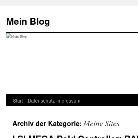
Zum
Inhalt
Mein Blog
springen
Start
Datenschutz
Impressum
Meine Sites
Archiv der Kategorie: