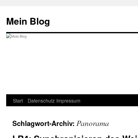
Zum
Inhalt
Mein Blog
springen
Start
Datenschutz
Impressum
Panorama
Schlagwort-Archiv: