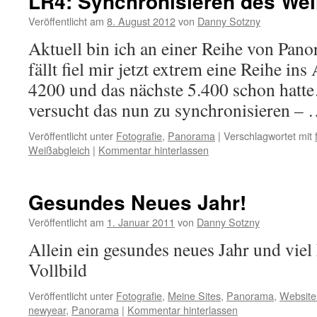
LR4: Synchronisieren des We
Veröffentlicht am
8. August 2012
von
Danny Sotzny
Aktuell bin ich an einer Reihe von Pan
fällt fiel mir jetzt extrem eine Reihe ins
4200 und das nächste 5.400 schon hatte
versucht das nun zu synchronisieren –
Veröffentlicht unter
Fotografie
,
Panorama
|
Verschlagwortet mit
Weißabgleich
|
Kommentar hinterlassen
Gesundes Neues Jahr!
Veröffentlicht am
1. Januar 2011
von
Danny Sotzny
Allein ein gesundes neues Jahr und viel
Vollbild
Veröffentlicht unter
Fotografie
,
Meine Sites
,
Panorama
,
Websit
newyear
,
Panorama
|
Kommentar hinterlassen