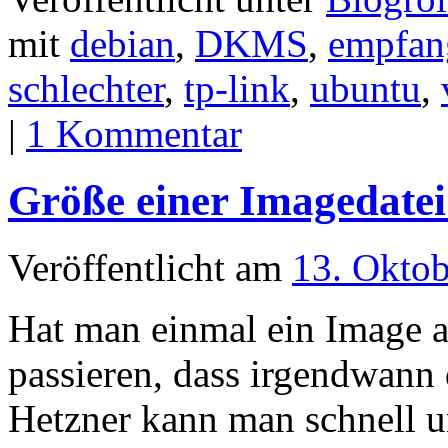
mit
debian
,
DKMS
,
empfan
schlechter
,
tp-link
,
ubuntu
,
|
1 Kommentar
Größe einer Imagedatei
Veröffentlicht am
13. Okto
Hat man einmal ein Image a
passieren, dass irgendwann 
Hetzner kann man schnell un