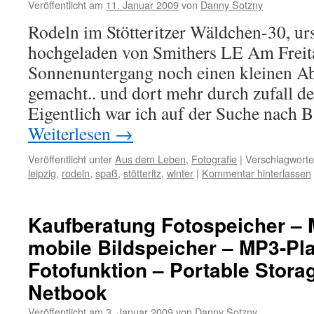
Veröffentlicht am
11. Januar 2009
von
Danny Sotzny
Rodeln im Stötteritzer Wäldchen-30, ur
hochgeladen von Smithers LE Am Freita
Sonnenuntergang noch einen kleinen Abs
gemacht.. und dort mehr durch zufall de
Eigentlich war ich auf der Suche nach
Weiterlesen
→
Veröffentlicht unter
Aus dem Leben
,
Fotografie
|
Verschlagworte
leipzig
,
rodeln
,
spaß
,
stötteritz
,
winter
|
Kommentar hinterlassen
Kaufberatung Fotospeicher –
mobile Bildspeicher – MP3-Pla
Fotofunktion – Portable Stora
Netbook
Veröffentlicht am
3. Januar 2009
von
Danny Sotzny