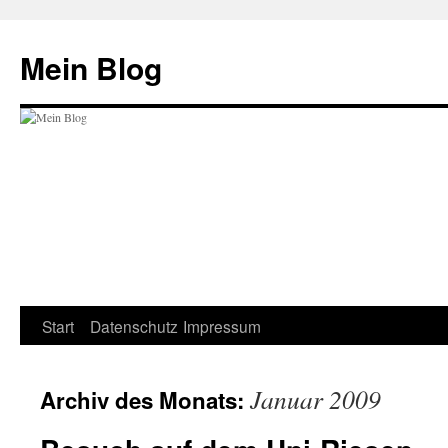
Zum
Inhalt
Mein Blog
springen
Start
Datenschutz
Impressum
Januar 2009
Archiv des Monats: