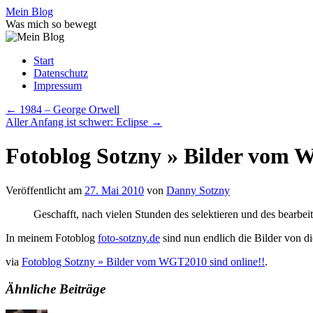
Zum
Mein Blog
Inhalt
Was mich so bewegt
springen
Start
Datenschutz
Impressum
←
1984 – George Orwell
Aller Anfang ist schwer: Eclipse
→
Fotoblog Sotzny » Bilder vom 
Veröffentlicht am
27. Mai 2010
von
Danny Sotzny
Geschafft, nach vielen Stunden des selektieren und des bearbeit
In meinem Fotoblog
foto-sotzny.de
sind nun endlich die Bilder von d
via
Fotoblog Sotzny » Bilder vom WGT2010 sind online!!
.
Ähnliche Beiträge