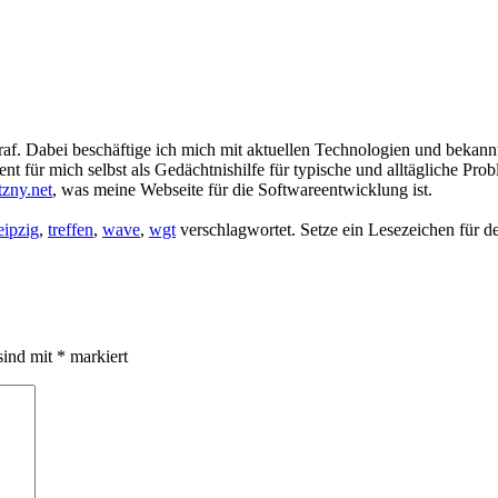
raf. Dabei beschäftige ich mich mit aktuellen Technologien und beka
 für mich selbst als Gedächtnishilfe für typische und alltägliche Prob
tzny.net
, was meine Webseite für die Softwareentwicklung ist.
eipzig
,
treffen
,
wave
,
wgt
verschlagwortet. Setze ein Lesezeichen für 
sind mit
*
markiert