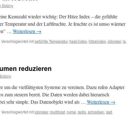
 Sotzny
eine Kennzahl wieder wichtig: Der Hitze Index – die gefühlte
er Temperatur und der Luftfeuchte. Je feuchte es ist umso wärmer
ohen” …
Weiterlesen
→
|
Verschlagwortet mit
gefühlte Temperatur
,
heat index
,
hitzeindex
,
iobroker
,
js
,
lumen reduzieren
Sotzny
re um die vielfältigsten Systeme zu vereinen. Dazu rufen Adapter
 zum steuern bereit. Die Daten werden dabei hierarisch
dabei sehr simple. Das Datenobjekt wird als …
Weiterlesen
→
|
Verschlagwortet mit
iobroker
,
multihost
,
nvme
,
redis
,
schreiben
,
ssd
,