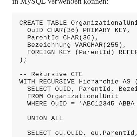
in MySQL verwenden können:
CREATE TABLE OrganizationalUni
  OuID CHAR(36) PRIMARY KEY,

  ParentId CHAR(36),

  Bezeichnung VARCHAR(255),

  FOREIGN KEY (ParentId) REFER
);

-- Rekursive CTE

WITH RECURSIVE Hierarchie AS (
  SELECT OuID, ParentId, Bezei
  FROM OrganizationalUnit

  WHERE OuID = 'ABC12345-ABBA-
  UNION ALL

  SELECT ou.OuID, ou.ParentId,