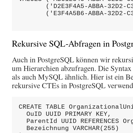
       ('D2E3F4A5-ABBA-32D2-C
       ('E3F4A5B6-ABBA-32D2-C
Rekursive SQL-Abfragen in Post
Auch in PostgreSQL können wir rekurs
um Hierarchien abzufragen. Die Syntax
als auch MySQL ähnlich. Hier ist ein Be
rekursive CTEs in PostgreSQL verwend
CREATE TABLE OrganizationalUni
  OuID UUID PRIMARY KEY,

  ParentId UUID REFERENCES Org
  Bezeichnung VARCHAR(255)
