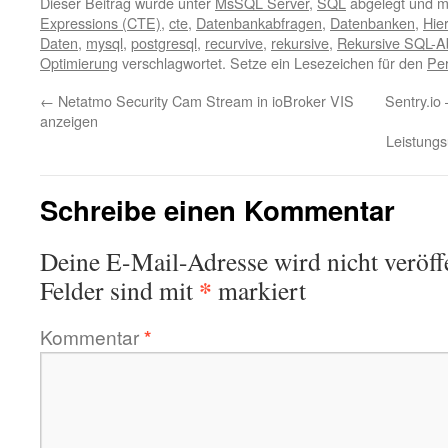
Dieser Beitrag wurde unter
MsSQL Server
,
SQL
abgelegt und m
Expressions (CTE)
,
cte
,
Datenbankabfragen
,
Datenbanken
,
Hie
Daten
,
mysql
,
postgresql
,
recurvive
,
rekursive
,
Rekursive SQL-A
Optimierung
verschlagwortet. Setze ein Lesezeichen für den
Pe
←
Netatmo Security Cam Stream in ioBroker VIS
Sentry.io 
anzeigen
Leistung
Schreibe einen Kommentar
Deine E-Mail-Adresse wird nicht veröffe
*
Felder sind mit
markiert
Kommentar
*