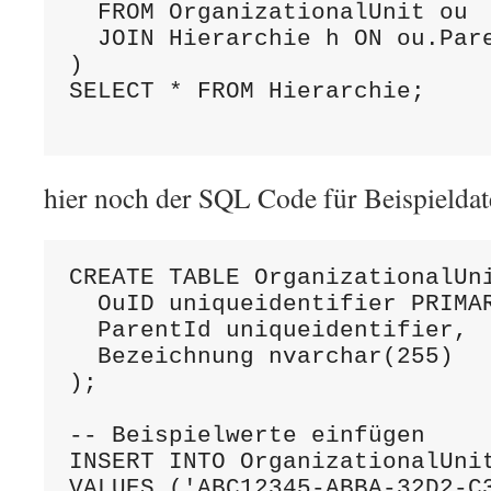
  FROM OrganizationalUnit ou

  JOIN Hierarchie h ON ou.Pare
)

SELECT * FROM Hierarchie;

hier noch der SQL Code für Beispieldat
CREATE TABLE OrganizationalUni
  OuID uniqueidentifier PRIMAR
  ParentId uniqueidentifier,

  Bezeichnung nvarchar(255)

);

-- Beispielwerte einfügen

INSERT INTO OrganizationalUnit
VALUES ('ABC12345-ABBA-32D2-C3