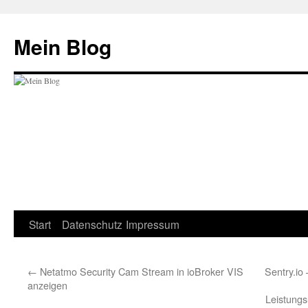
Zum
Inhalt
Mein Blog
springen
Start
Datenschutz
Impressum
←
Netatmo Security Cam Stream in ioBroker VIS
Sentry.io 
anzeigen
Leistung