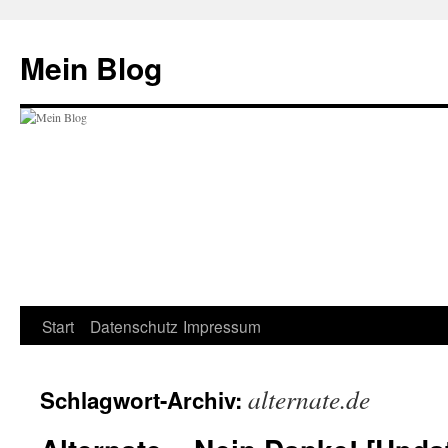
Zum
Inhalt
Mein Blog
springen
Start
Datenschutz
Impressum
alternate.de
Schlagwort-Archiv: