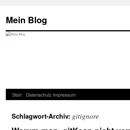
Zum
Inhalt
Mein Blog
springen
Start
Datenschutz
Impressum
gitignore
Schlagwort-Archiv: