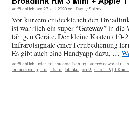
Broadlink RM 3 Mini + Apple 
Veröffentlicht am
27. Juli 2020
von
Danny Sotzny
Vor kurzem entdeckte ich den Broadli
ist wahrlich ein super “Gateway” in di
fähigen Geräte. Der kleine Kasten (10-
Infrarotsignale einer Fernbedienung le
Es gibt auch eine Handyapp dazu, …
We
Veröffentlicht unter
Heimautomatisierung
|
Verschlagwortet mit
a
fernbedienung
,
hub
,
infrarot
,
iobroker
,
mini3
,
rm mini 3
|
1 Komm