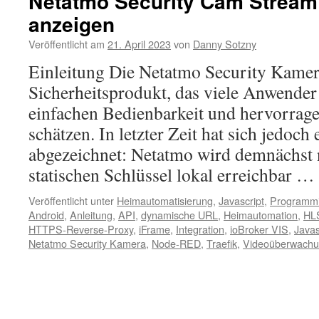
Netatmo Security Cam Stream 
anzeigen
Veröffentlicht am
21. April 2023
von
Danny Sotzny
Einleitung Die Netatmo Security Kamera 
Sicherheitsprodukt, das viele Anwender
einfachen Bedienbarkeit und hervorrag
schätzen. In letzter Zeit hat sich jedoc
abgezeichnet: Netatmo wird demnächst 
statischen Schlüssel lokal erreichbar …
Veröffentlicht unter
Heimautomatisierung
,
Javascript
,
Programm
Android
,
Anleitung
,
API
,
dynamische URL
,
Heimautomation
,
HLS
HTTPS-Reverse-Proxy
,
iFrame
,
Integration
,
ioBroker VIS
,
Javas
Netatmo Security Kamera
,
Node-RED
,
Traefik
,
Videoüberwach