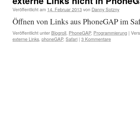
externe Links nicht in PhoneG
Veröffentlicht am
14. Februar 2013
von
Danny Sotzny
Öffnen von Links aus PhoneGAP im Sa
Veröffentlicht unter
Blogroll
,
PhoneGAP
,
Programmierung
|
Vers
externe Links
,
phoneGAP
,
Safari
|
3 Kommentare