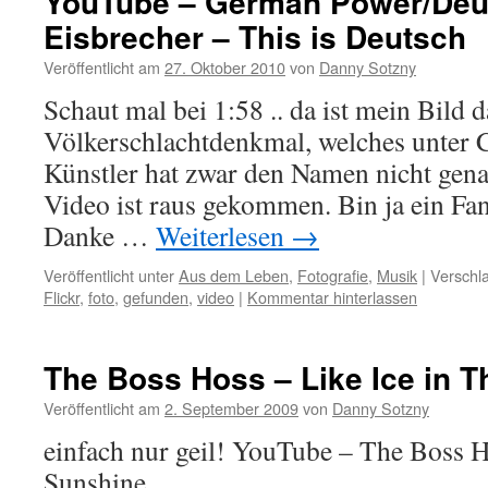
YouTube – German Power/Deut
Eisbrecher – This is Deutsch
Veröffentlicht am
27. Oktober 2010
von
Danny Sotzny
Schaut mal bei 1:58 .. da ist mein Bild 
Völkerschlachtdenkmal, welches unter
Künstler hat zwar den Namen nicht gena
Video ist raus gekommen. Bin ja ein Fa
Danke …
Weiterlesen
→
Veröffentlicht unter
Aus dem Leben
,
Fotografie
,
Musik
|
Verschla
Flickr
,
foto
,
gefunden
,
video
|
Kommentar hinterlassen
The Boss Hoss – Like Ice in 
Veröffentlicht am
2. September 2009
von
Danny Sotzny
einfach nur geil! YouTube – The Boss H
Sunshine.