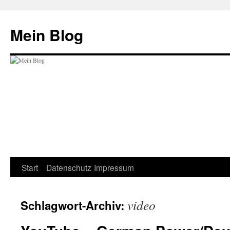
Zum
Inhalt
Mein Blog
springen
Start
Datenschutz
Impressum
video
Schlagwort-Archiv: