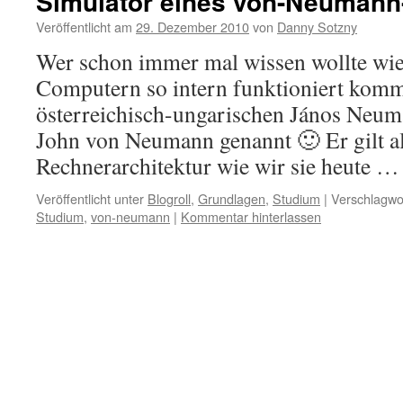
Simulator eines von-Neumann
Veröffentlicht am
29. Dezember 2010
von
Danny Sotzny
Wer schon immer mal wissen wollte wie
Computern so intern funktioniert komm
österreichisch-ungarischen János Neum
John von Neumann genannt 🙂 Er gilt al
Rechnerarchitektur wie wir sie heute 
Veröffentlicht unter
Blogroll
,
Grundlagen
,
Studium
|
Verschlagwor
Studium
,
von-neumann
|
Kommentar hinterlassen