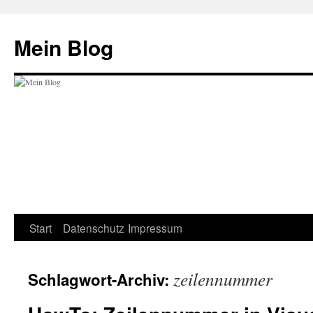
Zum
Inhalt
Mein Blog
springen
Start
Datenschutz
Impressum
zeilennummer
Schlagwort-Archiv: