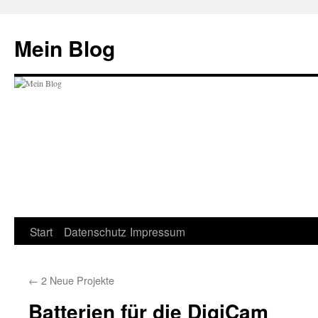
Zum
Inhalt
Mein Blog
springen
Start
Datenschutz
Impressum
←
2 Neue Projekte
Batterien für die DigiCam