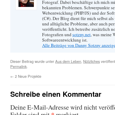
Fotograf. Dabei beschäftige ich mich m
bekannten Problemen. Schwerpunkte set
Webentwicklung (PHP/JS) und der Soft
(C#). Der Blog dient für mich selbst als
und alltägliche Probleme, aber auch pe
veröffentlicht. Ich betreibe zusätzlich 
Fotografien und
sotzny.net
, was meine W
Softwareentwicklung ist.
Alle Beiträge von Danny Sotzny anzei
Dieser Beitrag wurde unter
Aus dem Leben
,
Nützliches
veröffent
Permalink
.
←
2 Neue Projekte
Schreibe einen Kommentar
Deine E-Mail-Adresse wird nicht veröffe
*
Felder sind mit
markiert