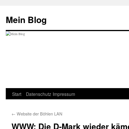
Zum
Inhalt
Mein Blog
springen
Start
Datenschutz
Impressum
←
Website der Böhlen LAN
WWW: Die D-Mark wieder käm