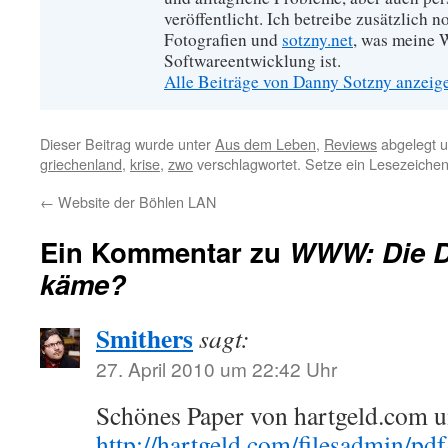
veröffentlicht. Ich betreibe zusätzlich 
Fotografien und
sotzny.net
, was meine W
Softwareentwicklung ist.
Alle Beiträge von Danny Sotzny anzei
Dieser Beitrag wurde unter
Aus dem Leben
,
Reviews
abgelegt 
griechenland
,
krise
,
zwo
verschlagwortet. Setze ein Lesezeiche
←
Website der Böhlen LAN
Ein Kommentar zu
WWW: Die D
käme?
Smithers
sagt:
27. April 2010 um 22:42 Uhr
Schönes Paper von hartgeld.com u
http://hartgeld.com/filesadmin/pd