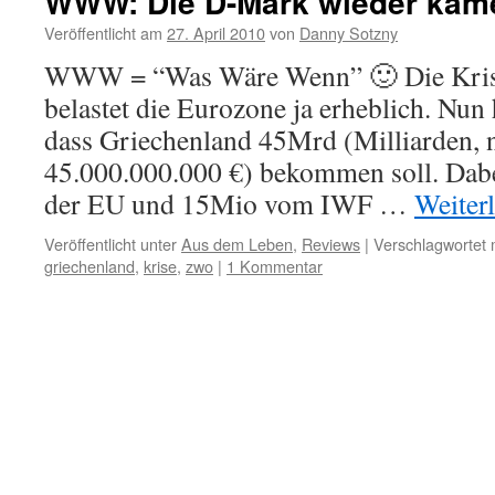
WWW: Die D-Mark wieder käm
Veröffentlicht am
27. April 2010
von
Danny Sotzny
WWW = “Was Wäre Wenn” 🙂 Die Krise
belastet die Eurozone ja erheblich. Nun
dass Griechenland 45Mrd (Milliarden, n
45.000.000.000 €) bekommen soll. Dab
der EU und 15Mio vom IWF …
Weiter
Veröffentlicht unter
Aus dem Leben
,
Reviews
|
Verschlagwortet 
griechenland
,
krise
,
zwo
|
1 Kommentar