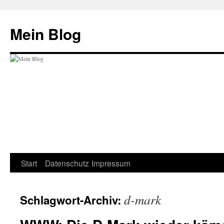
Zum
Inhalt
Mein Blog
springen
Start
Datenschutz
Impressum
d-mark
Schlagwort-Archiv: