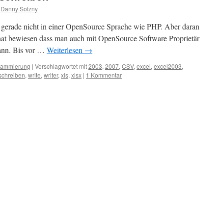
Danny Sotzny
t – gerade nicht in einer OpenSource Sprache wie PHP. Aber daran
e hat bewiesen dass man auch mit OpenSource Software Proprietär
kann. Bis vor …
Weiterlesen
→
rammierung
|
Verschlagwortet mit
2003
,
2007
,
CSV
,
excel
,
excel2003
,
schreiben
,
write
,
writer
,
xls
,
xlsx
|
1 Kommentar