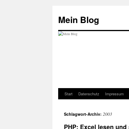
Zum
Inhalt
Mein Blog
springen
Start
Datenschutz
Impressum
2003
Schlagwort-Archiv:
PHP: Excel lesen und