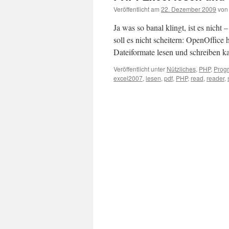
Veröffentlicht am
22. Dezember 2009
von
Ja was so banal klingt, ist es nich
soll es nicht scheitern: OpenOffic
Dateiformate lesen und schreiben 
Veröffentlicht unter
Nützliches
,
PHP
,
Prog
excel2007
,
lesen
,
pdf
,
PHP
,
read
,
reader
,