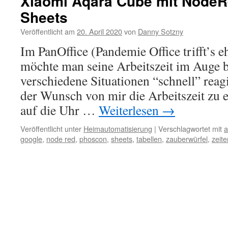
Xiaomi Aqara Cube mit NodeR
Sheets
Veröffentlicht am
20. April 2020
von
Danny Sotzny
Im PanOffice (Pandemie Office trifft’s 
möchte man seine Arbeitszeit im Auge 
verschiedene Situationen “schnell” reag
der Wunsch von mir die Arbeitszeit zu e
auf die Uhr …
Weiterlesen
→
Veröffentlicht unter
Heimautomatisierung
|
Verschlagwortet mit
a
google
,
node red
,
phoscon
,
sheets
,
tabellen
,
zauberwürfel
,
zeit