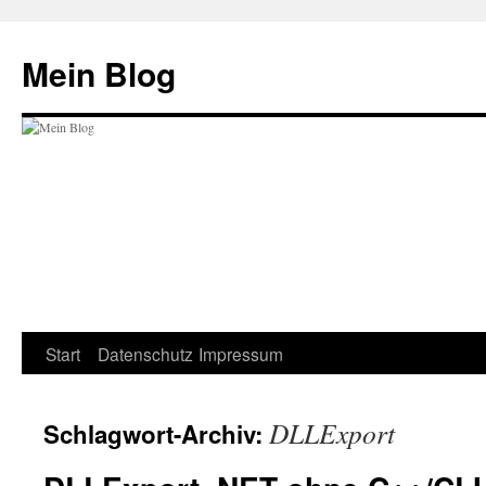
Zum
Inhalt
Mein Blog
springen
Start
Datenschutz
Impressum
DLLExport
Schlagwort-Archiv: