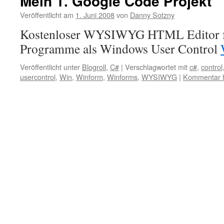
Mein 1. Google Code Projekt
Veröffentlicht am
1. Juni 2008
von
Danny Sotzny
Kostenloser WYSIWYG HTML Editor 
Programme als Windows User Control
Veröffentlicht unter
Blogroll
,
C#
|
Verschlagwortet mit
c#
,
control
usercontrol
,
Win
,
Winform
,
Winforms
,
WYSIWYG
|
Kommentar h