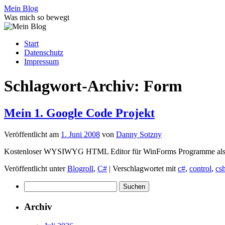
Zum
Mein Blog
Inhalt
Was mich so bewegt
springen
Start
Datenschutz
Impressum
Schlagwort-Archiv:
Form
Mein 1. Google Code Projekt
Veröffentlicht am
1. Juni 2008
von
Danny Sotzny
Kostenloser WYSIWYG HTML Editor für WinForms Programme als
Veröffentlicht unter
Blogroll
,
C#
|
Verschlagwortet mit
c#
,
control
,
cs
Suchen
nach:
Archiv