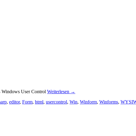
 Windows User Control
Weiterlesen
→
harp
,
editor
,
Form
,
html
,
usercontrol
,
Win
,
Winform
,
Winforms
,
WYSI