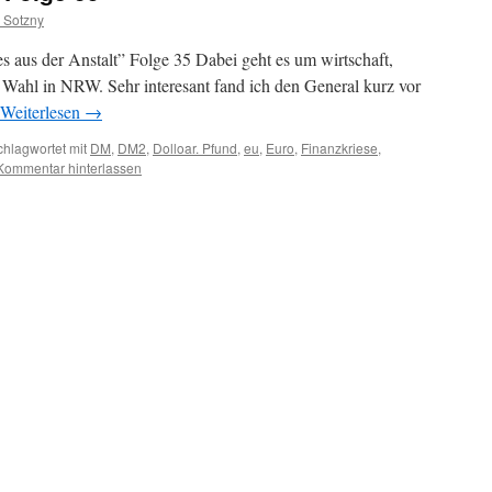
 Sotzny
s aus der Anstalt” Folge 35 Dabei geht es um wirtschaft,
 Wahl in NRW. Sehr interesant fand ich den General kurz vor
Weiterlesen
→
chlagwortet mit
DM
,
DM2
,
Dolloar. Pfund
,
eu
,
Euro
,
Finanzkriese
,
Kommentar hinterlassen