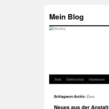
Zum
Inhalt
Mein Blog
springen
Start
Datenschutz
Impressum
Euro
Schlagwort-Archiv:
Neues aus der Anstalt