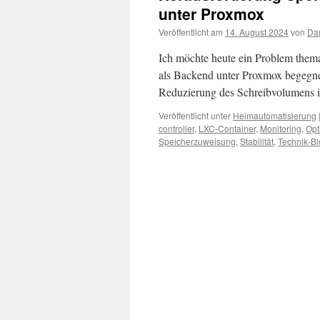
unter Proxmox
Veröffentlicht am
14. August 2024
von
Da
Ich möchte heute ein Problem thema
als Backend unter Proxmox begegnet 
Reduzierung des Schreibvolumens i
Veröffentlicht unter
Heimautomatisierung
controller
,
LXC-Container
,
Monitoring
,
Opt
Speicherzuweisung
,
Stabilität
,
Technik-B