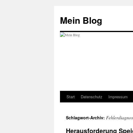
Zum
Inhalt
Mein Blog
springen
Start
Datenschutz
Impressum
Fehlerdiagnos
Schlagwort-Archiv:
Herausforderung Spei