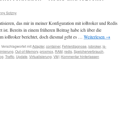
nny Sotzny
tisieren, das mir in meiner Konfiguration mit ioBroker und Redis
ist. Bereits in einem früheren Beitrag habe ich über die
m ioBroker berichtet, doch diesmal geht es …
Weiterlesen
→
|
Verschlagwortet mit
Adapter
,
container
,
Fehlerdiagnose
,
iobroker
,
js-
imierung
,
Out-of-Memory
,
proxmox
,
RAM
,
redis
,
Speicherverbrauch
,
log
,
Traffic
,
Update
,
Virtualisierung
,
VM
|
Kommentar hinterlassen