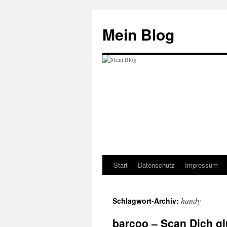
Zum
Inhalt
Mein Blog
springen
Start
Datenschutz
Impressum
handy
Schlagwort-Archiv:
barcoo – Scan Dich gl