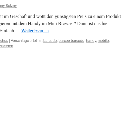
ny Sotzny
ht im Geschäft und wollt den günstigsten Preis zu einem Produkt
gieren mit dem Handy im Mini Browser? Dann ist das hier
t. Einfach …
Weiterlesen
→
iches
|
Verschlagwortet mit
barcode
,
barcoo barcode
,
handy
,
mobile
,
erlassen