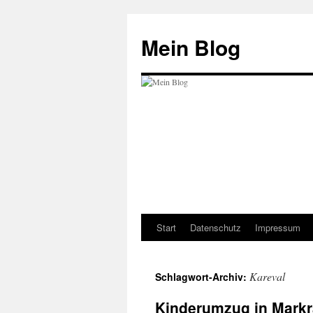
Zum
Inhalt
Mein Blog
springen
Start
Datenschutz
Impressum
Kareval
Schlagwort-Archiv:
Kinderumzug in Markr