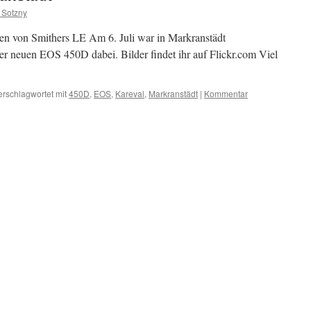
 Sotzny
en von Smithers LE Am 6. Juli war in Markranstädt
r neuen EOS 450D dabei. Bilder findet ihr auf Flickr.com Viel
erschlagwortet mit
450D
,
EOS
,
Kareval
,
Markranstädt
|
Kommentar