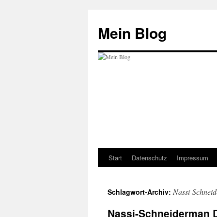
Zum
Inhalt
Mein Blog
springen
Start
Datenschutz
Impressum
Nassi-Schnei
Schlagwort-Archiv:
Nassi-Schneiderman 