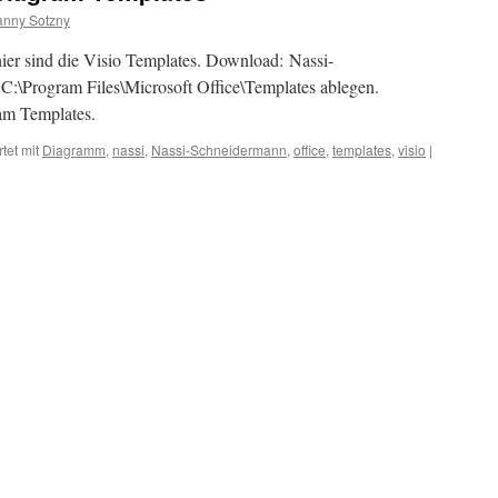
nny Sotzny
ier sind die Visio Templates. Download: Nassi-
C:\Program Files\Microsoft Office\Templates ablegen.
am Templates.
tet mit
Diagramm
,
nassi
,
Nassi-Schneidermann
,
office
,
templates
,
visio
|