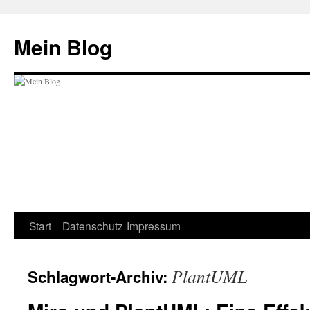
Zum
Inhalt
Mein Blog
springen
Start
Datenschutz
Impressum
PlantUML
Schlagwort-Archiv: