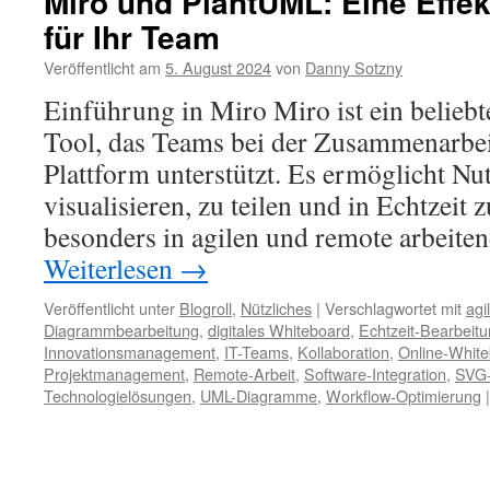
Miro und PlantUML: Eine Effe
für Ihr Team
Veröffentlicht am
5. August 2024
von
Danny Sotzny
Einführung in Miro Miro ist ein belieb
Tool, das Teams bei der Zusammenarbeit
Plattform unterstützt. Es ermöglicht Nu
visualisieren, zu teilen und in Echtzeit 
besonders in agilen und remote arbeit
Weiterlesen
→
Veröffentlicht unter
Blogroll
,
Nützliches
|
Verschlagwortet mit
agi
Diagrammbearbeitung
,
digitales Whiteboard
,
Echtzeit-Bearbeit
Innovationsmanagement
,
IT-Teams
,
Kollaboration
,
Online-Whit
Projektmanagement
,
Remote-Arbeit
,
Software-Integration
,
SVG
Technologielösungen
,
UML-Diagramme
,
Workflow-Optimierung
|