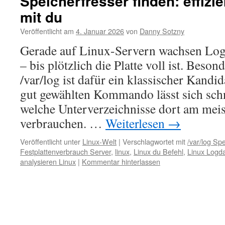
Speicherfresser finden: effizi
mit du
Veröffentlicht am
4. Januar 2026
von
Danny Sotzny
Gerade auf Linux-Servern wachsen Log
– bis plötzlich die Platte voll ist. Beso
/var/log ist dafür ein klassischer Kandi
gut gewählten Kommando lässt sich schn
welche Unterverzeichnisse dort am meis
verbrauchen. …
Weiterlesen
→
Veröffentlicht unter
Linux-Welt
|
Verschlagwortet mit
/var/log Sp
Festplattenverbrauch Server
,
linux
,
Linux du Befehl
,
Linux Logd
analysieren Linux
|
Kommentar hinterlassen