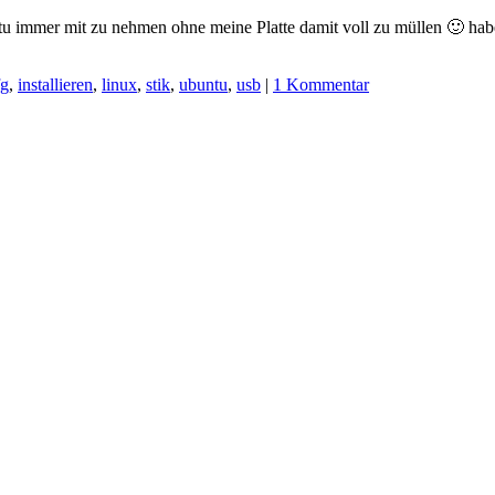
u immer mit zu nehmen ohne meine Platte damit voll zu müllen 🙂 habe
fg
,
installieren
,
linux
,
stik
,
ubuntu
,
usb
|
1 Kommentar