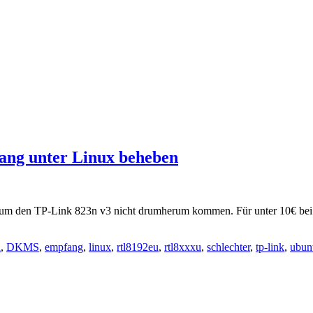
ang unter Linux beheben
m den TP-Link 823n v3 nicht drumherum kommen. Für unter 10€ bei 
n
,
DKMS
,
empfang
,
linux
,
rtl8192eu
,
rtl8xxxu
,
schlechter
,
tp-link
,
ubun