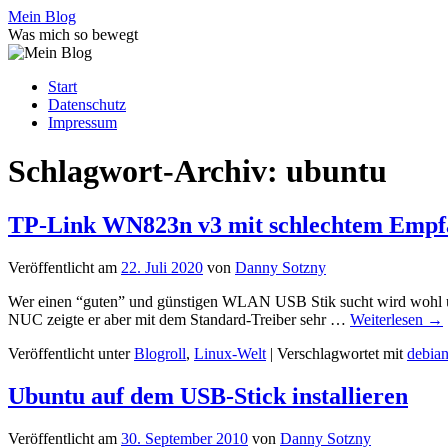
Zum
Mein Blog
Inhalt
Was mich so bewegt
springen
Start
Datenschutz
Impressum
Schlagwort-Archiv:
ubuntu
TP-Link WN823n v3 mit schlechtem Empf
Veröffentlicht am
22. Juli 2020
von
Danny Sotzny
Wer einen “guten” und günstigen WLAN USB Stik sucht wird wohl u
NUC zeigte er aber mit dem Standard-Treiber sehr …
Weiterlesen
→
Veröffentlicht unter
Blogroll
,
Linux-Welt
|
Verschlagwortet mit
debia
Ubuntu auf dem USB-Stick installieren
Veröffentlicht am
30. September 2010
von
Danny Sotzny