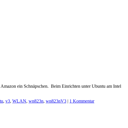
Amazon ein Schnäpschen. Beim Einrichten unter Ubuntu am Intel
tu
,
v3
,
WLAN
,
wn823n
,
wn823nV3
|
1 Kommentar