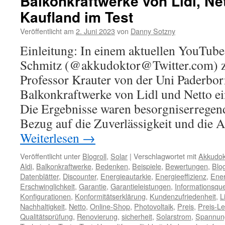
Balkonkraftwerke von Lidl, Ne
Kaufland im Test
Veröffentlicht am
2. Juni 2023
von
Danny Sotzny
Einleitung: In einem aktuellen YouTub
Schmitz (@akkudoktor@Twitter.com) 
Professor Krauter von der Uni Paderbor
Balkonkraftwerke von Lidl und Netto e
Die Ergebnisse waren besorgniserregend
Bezug auf die Zuverlässigkeit und die
Weiterlesen
→
Veröffentlicht unter
Blogroll
,
Solar
|
Verschlagwortet mit
Akkudok
Aldi
,
Balkonkraftwerke
,
Bedenken
,
Beispiele
,
Bewertungen
,
Blo
Datenblätter
,
Discounter
,
Energieautarkie
,
Energieeffizienz
,
Ene
Erschwinglichkeit
,
Garantie
,
Garantieleistungen
,
Informationsque
Konfigurationen
,
Konformitätserklärung
,
Kundenzufriedenheit
,
L
Nachhaltigkeit
,
Netto
,
Online-Shop
,
Photovoltaik
,
Preis
,
Preis-Le
Qualitätsprüfung
,
Renovierung
,
sicherheit
,
Solarstrom
,
Spannun