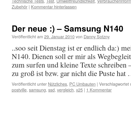
Technische Tests
,
Test
,
Umweltfreundlichkeit
,
Verbraucherinform
Zubehör
|
Kommentar hinterlassen
Der neue :) – Samsung N140
Veröffentlicht am
29. Januar 2010
von
Danny Sotzny
..soo seit Dienstag ist er endlich da:) 
N140. Dienen soll er mir als Wegbeglei
zum surfen und kleine Texte schreiben 
zu groß ist bzw. gar nicht die Puste hat
Veröffentlicht unter
Nützliches
,
PC Umbauten
|
Verschlagwortet 
postville
,
samsung
,
ssd
,
vergleich
,
x25
|
1 Kommentar