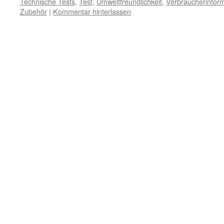
Technische Tests
,
Test
,
Umweltfreundlichkeit
,
Verbraucherinform
Zubehör
|
Kommentar hinterlassen