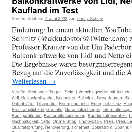
Balkonkraftwerke von Lidl, Ne
Kaufland im Test
Veröffentlicht am
2. Juni 2023
von
Danny Sotzny
Einleitung: In einem aktuellen YouTub
Schmitz (@akkudoktor@Twitter.com) 
Professor Krauter von der Uni Paderbor
Balkonkraftwerke von Lidl und Netto e
Die Ergebnisse waren besorgniserregend
Bezug auf die Zuverlässigkeit und die
Weiterlesen
→
Veröffentlicht unter
Blogroll
,
Solar
|
Verschlagwortet mit
Akkudok
Aldi
,
Balkonkraftwerke
,
Bedenken
,
Beispiele
,
Bewertungen
,
Blo
Datenblätter
,
Discounter
,
Energieautarkie
,
Energieeffizienz
,
Ene
Erschwinglichkeit
,
Garantie
,
Garantieleistungen
,
Informationsque
Konfigurationen
,
Konformitätserklärung
,
Kundenzufriedenheit
,
L
Nachhaltigkeit
,
Netto
,
Online-Shop
,
Photovoltaik
,
Preis
,
Preis-Le
Qualitätsprüfung
,
Renovierung
,
sicherheit
,
Solarstrom
,
Spannun